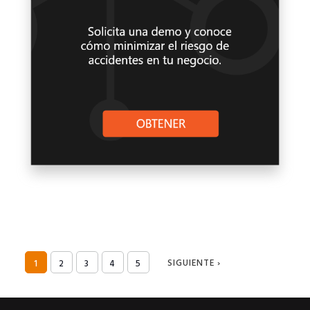
SIGUIENTE ›
1
2
3
4
5